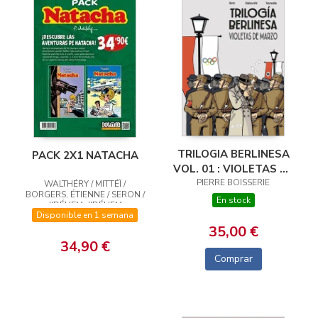
TRILOGIA BERLINESA
PACK 2X1 NATACHA
VOL. 01 : VIOLETAS DE
PIERRE BOISSERIE
MARZO
WALTHÉRY / MITTÉÏ /
BORGERS, ÉTIENNE / SERON /
En stock
JIDÉHEM, JIDÉHEM
Disponible en 1 semana
35,00 €
34,90 €
Comprar