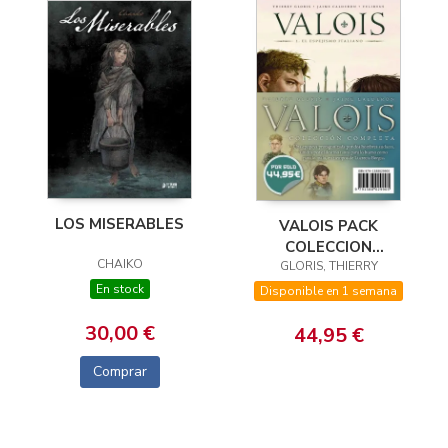
LOS MISERABLES
VALOIS PACK
COLECCION
CHAIKO
GLORIS, THIERRY
COMPLETA
En stock
Disponible en 1 semana
30,00 €
44,95 €
Comprar