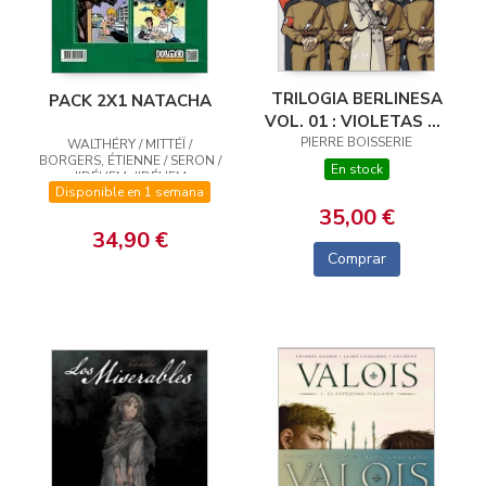
TRILOGIA BERLINESA
PACK 2X1 NATACHA
VOL. 01 : VIOLETAS DE
PIERRE BOISSERIE
MARZO
WALTHÉRY / MITTÉÏ /
BORGERS, ÉTIENNE / SERON /
En stock
JIDÉHEM, JIDÉHEM
Disponible en 1 semana
35,00 €
34,90 €
Comprar