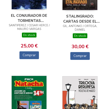
EL CONJURADOR DE
STALINGRADO:
TORMENTAS
CARTAS DESDE EL
SANTIPEREZ / CESAR HERCE /
INTEGRAL VOL. 01
GIL, ANTONIO / ORTEGA,
VOLGA
MAURO VARGAS
DANIEL
En stock
En stock
25,00 €
30,00 €
Comprar
Comprar