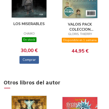
LOS MISERABLES
VALOIS PACK
COLECCION
CHAIKO
GLORIS, THIERRY
COMPLETA
En stock
Disponible en 1 semana
30,00 €
44,95 €
Comprar
Otros libros del autor