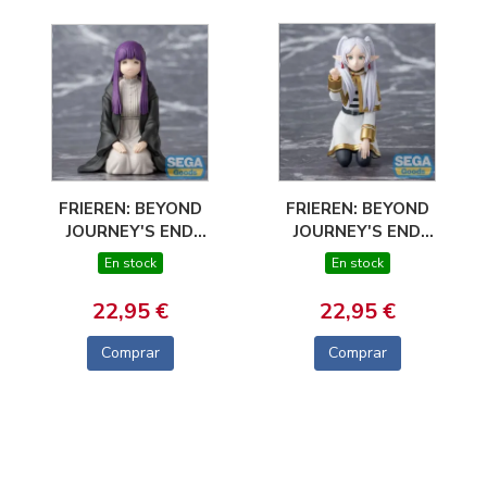
FRIEREN: BEYOND
FRIEREN: BEYOND
JOURNEY'S END
JOURNEY'S END
ESTATUA PVC PM
ESTATUA PVC PM
En stock
En stock
PERCHING FERN
PERCHING FRIEREN
BINDING SPELL 8 CM
POKING SOMETHING
22,95 €
22,95 €
10 CM
Comprar
Comprar