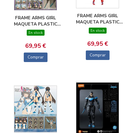
FRAME ARMS GIRL
FRAME ARMS GIRL
MAQUETA PLASTIC
MAQUETA PLASTIC
MODEL KIT
MODEL KIT
En stock
En stock
HRESVELGR = RUFUS
HRESVELGR QIPAO
(AGITO) 15 CM
VER. 17 CM
69,95 €
69,95 €
Comprar
Comprar