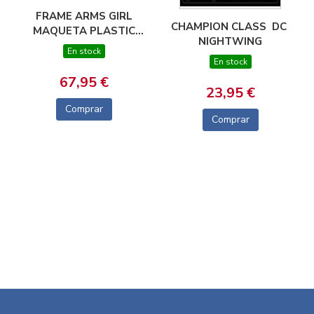
FRAME ARMS GIRL
CHAMPION CLASS  DC 
MAQUETA PLASTIC
NIGHTWING
MODEL KIT STYLET
En stock
SWIMSUIT BLUE
En stock
IMPULSE COLOR VER.
67,95 €
16 CM
23,95 €
Comprar
Comprar