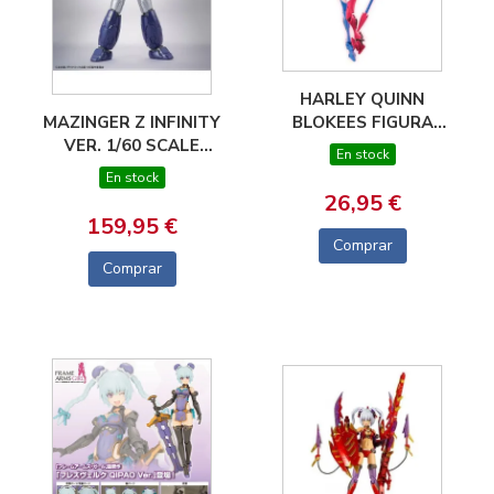
HARLEY QUINN
MAZINGER Z INFINITY
BLOKEES FIGURA
VER. 1/60 SCALE
CHAMPION CLASS DC
En stock
MODEL BANDAI
04
En stock
NAMCO
26,95 €
159,95 €
Comprar
Comprar