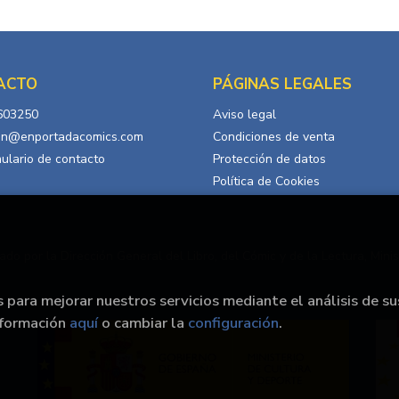
ACTO
PÁGINAS LEGALES
603250
Aviso legal
in@enportadacomics.com
Condiciones de venta
ulario de contacto
Protección de datos
Política de Cookies
ado por la Dirección General del Libro, del Cómic y de la Lectura, Minis
s para mejorar nuestros servicios mediante el análisis de su
nformación
aquí
o cambiar la
configuración
.