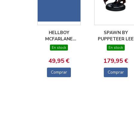
HELLBOY
SPAWN BY
MCFARLANE
PUPPETEER LEE
COLLECTOR
ESTATUA RESIN
En stock
En stock
PLATINUM EDITION
23 CM SPAWN:
7" FIGURE
BLACK, WHITE 
49,95 €
179,95 €
RED ALL OVER
Comprar
Comprar