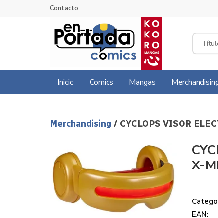
Contacto
Inicio
Comics
Mangas
Merchandisin
Merchandising
/ CYCLOPS VISOR ELE
CYC
X-M
Categor
EAN: