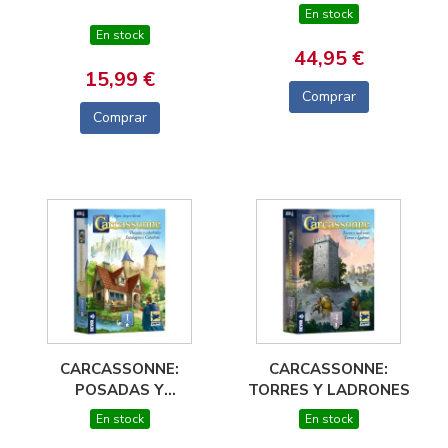
MORCAR - PACK DE
En stock
MISION
En stock
44,95 €
15,99 €
Comprar
Comprar
CARCASSONNE:
CARCASSONNE:
POSADAS Y
TORRES Y LADRONES
CATEDRALES - NUEVA
En stock
En stock
EDICION