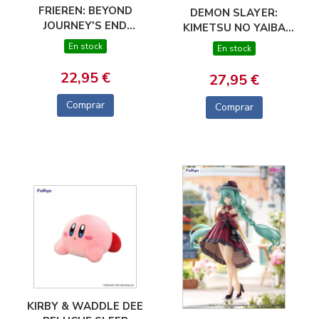
FRIEREN: BEYOND
DEMON SLAYER:
JOURNEY'S END
KIMETSU NO YAIBA
ESTATUA PVC PM
ESTATUA LUMINASTA
En stock
En stock
PERCHING FRIEREN
PVC SHINOBU KOCHO
POKING SOMETHING
18 CM
22,95 €
27,95 €
10 CM
Comprar
Comprar
KIRBY & WADDLE DEE