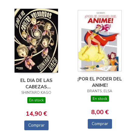
¡POR EL PODER DEL
EL DIA DE LAS
ANIME!
CABEZAS
BRANTS, ELSA
SHINTARO KAGO
VOLADORAS
En stock
En stock
8,00 €
14,90 €
Comprar
Comprar