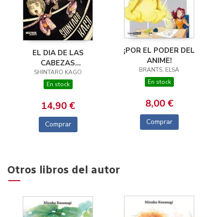
¡POR EL PODER DEL
EL DIA DE LAS
ANIME!
CABEZAS
BRANTS, ELSA
SHINTARO KAGO
VOLADORAS
En stock
En stock
8,00 €
14,90 €
Comprar
Comprar
Otros libros del autor