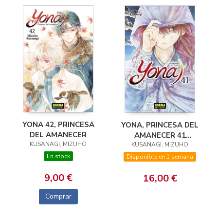
YONA 42, PRINCESA
YONA, PRINCESA DEL
DEL AMANECER
AMANECER 41
KUSANAGI, MIZUHO
(EDICIÓN ESPECIAL)
KUSANAGI, MIZUHO
En stock
Disponible en 1 semana
9,00 €
16,00 €
Comprar