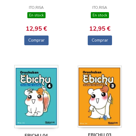
ITO,RISA
ITO,RISA
En stock
En stock
12,95 €
12,95 €
Comprar
Comprar
EBICHU 03
EBICHU 04