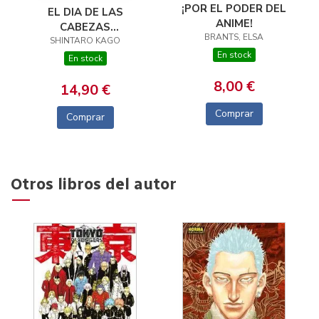
¡POR EL PODER DEL
EL DIA DE LAS
ANIME!
CABEZAS
BRANTS, ELSA
SHINTARO KAGO
VOLADORAS
En stock
En stock
8,00 €
14,90 €
Comprar
Comprar
Otros libros del autor