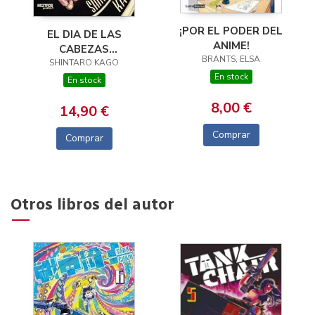
¡POR EL PODER DEL
EL DIA DE LAS
ANIME!
CABEZAS
BRANTS, ELSA
SHINTARO KAGO
VOLADORAS
En stock
En stock
8,00 €
14,90 €
Comprar
Comprar
Otros libros del autor