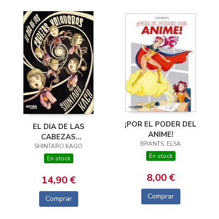
¡POR EL PODER DEL
EL DIA DE LAS
ANIME!
CABEZAS
BRANTS, ELSA
SHINTARO KAGO
VOLADORAS
En stock
En stock
8,00 €
14,90 €
Comprar
Comprar