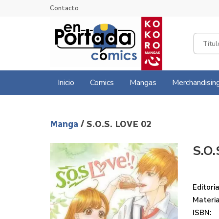
Contacto
Inicio
Comics
Mangas
Merchandisin
Manga
/ S.O.S. LOVE 02
S.O.
Editoria
Materi
ISBN: