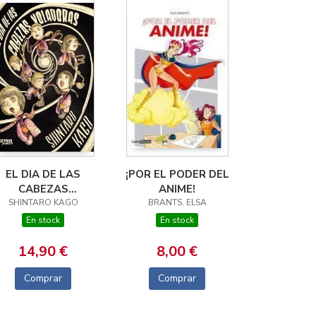
EL DIA DE LAS
¡POR EL PODER DEL
CABEZAS
ANIME!
SHINTARO KAGO
VOLADORAS
BRANTS, ELSA
En stock
En stock
14,90 €
8,00 €
Comprar
Comprar