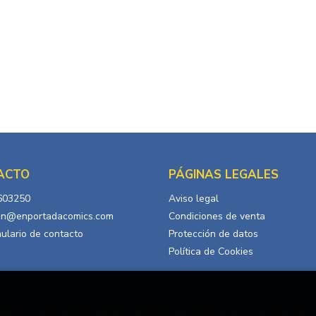
ACTO
PÁGINAS LEGALES
603250
Aviso legal
in@enportadacomics.com
Condiciones de venta
ulario de contacto
Protección de datos
Política de Cookies
ado por la Dirección General del Libro, del Cómic y de la Lectura, Minis