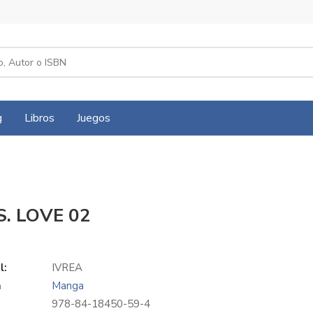
g
Libros
Juegos
S. LOVE 02
l:
IVREA
a
Manga
978-84-18450-59-4