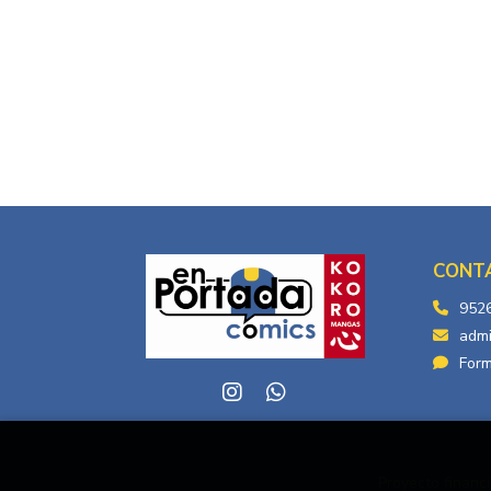
CONT
952
adm
Form
Proyecto financi