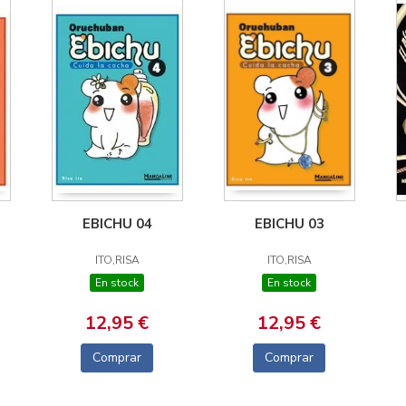
EBICHU 04
EBICHU 03
ITO,RISA
ITO,RISA
En stock
En stock
12,95 €
12,95 €
Comprar
Comprar