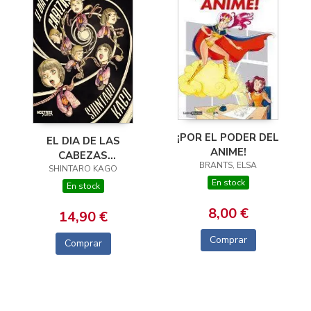
¡POR EL PODER DEL
EL DIA DE LAS
ANIME!
CABEZAS
BRANTS, ELSA
SHINTARO KAGO
VOLADORAS
En stock
En stock
8,00 €
14,90 €
Comprar
Comprar