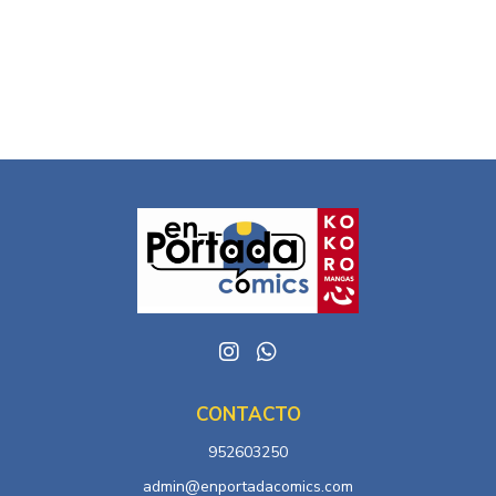
CONTACTO
952603250
admin@enportadacomics.com