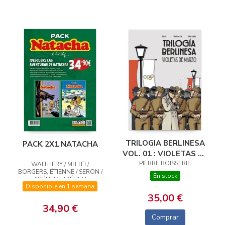
TRILOGIA BERLINESA
PACK 2X1 NATACHA
VOL. 01 : VIOLETAS DE
PIERRE BOISSERIE
MARZO
WALTHÉRY / MITTÉÏ /
BORGERS, ÉTIENNE / SERON /
En stock
JIDÉHEM, JIDÉHEM
Disponible en 1 semana
35,00 €
34,90 €
Comprar