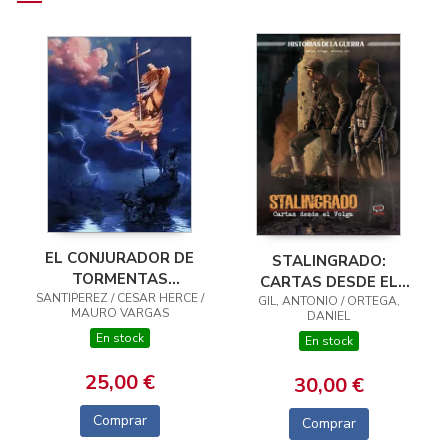
EL CONJURADOR DE
STALINGRADO:
TORMENTAS
CARTAS DESDE EL
SANTIPEREZ / CESAR HERCE /
INTEGRAL VOL. 01
GIL, ANTONIO / ORTEGA,
VOLGA
MAURO VARGAS
DANIEL
En stock
En stock
25,00 €
30,00 €
Comprar
Comprar