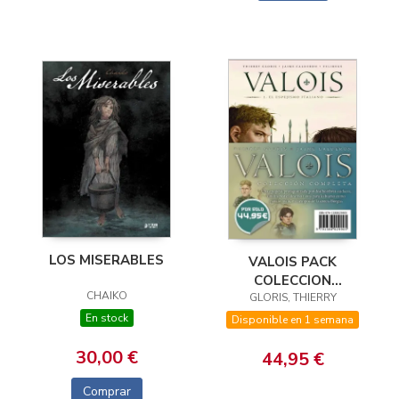
LOS MISERABLES
VALOIS PACK
COLECCION
CHAIKO
GLORIS, THIERRY
COMPLETA
En stock
Disponible en 1 semana
30,00 €
44,95 €
Comprar