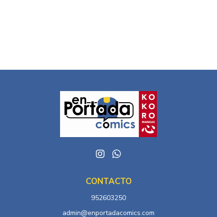
CONTACTO
952603250
admin@enportadacomics.com