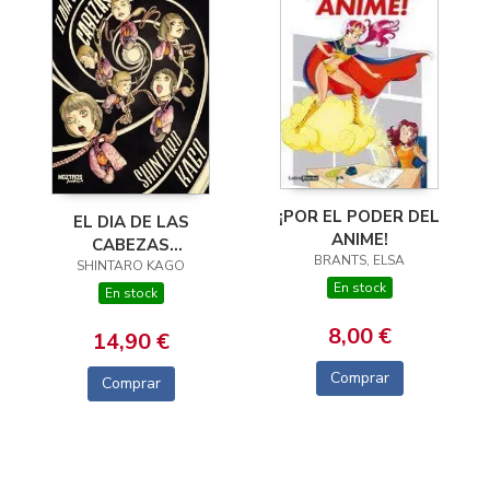
¡POR EL PODER DEL
EL DIA DE LAS
ANIME!
CABEZAS
BRANTS, ELSA
SHINTARO KAGO
VOLADORAS
En stock
En stock
8,00 €
14,90 €
Comprar
Comprar