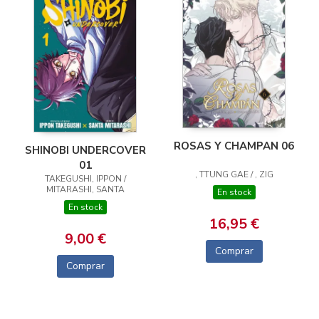
ROSAS Y CHAMPAN 06
SHINOBI UNDERCOVER
01
, TTUNG GAE / , ZIG
TAKEGUSHI, IPPON /
MITARASHI, SANTA
En stock
En stock
16,95 €
9,00 €
Comprar
Comprar