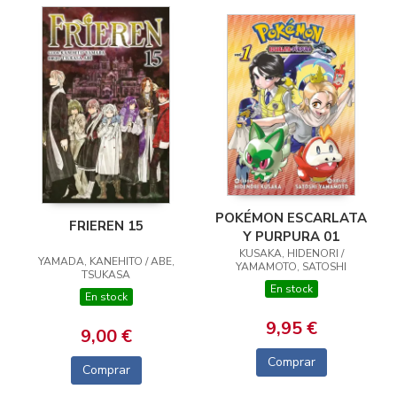
POKÉMON ESCARLATA
FRIEREN 15
Y PURPURA 01
KUSAKA, HIDENORI /
YAMADA, KANEHITO / ABE,
YAMAMOTO, SATOSHI
TSUKASA
En stock
En stock
9,95 €
9,00 €
Comprar
Comprar