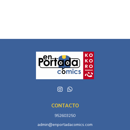
CONTACTO
952603250
admin@enportadacomics.com