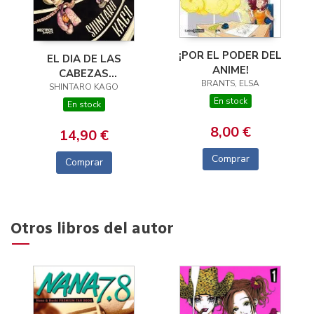
¡POR EL PODER DEL
EL DIA DE LAS
ANIME!
CABEZAS
BRANTS, ELSA
SHINTARO KAGO
VOLADORAS
En stock
En stock
8,00 €
14,90 €
Comprar
Comprar
Otros libros del autor