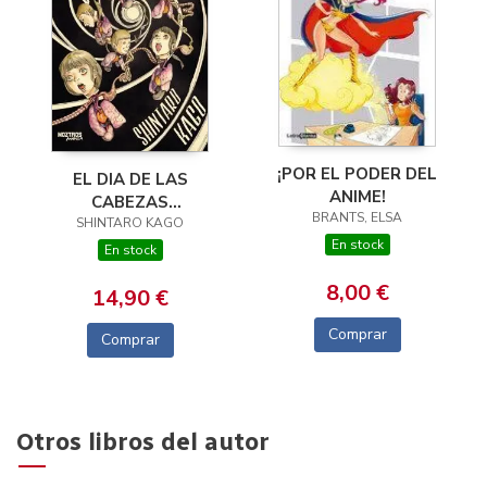
¡POR EL PODER DEL
EL DIA DE LAS
ANIME!
CABEZAS
BRANTS, ELSA
SHINTARO KAGO
VOLADORAS
En stock
En stock
8,00 €
14,90 €
Comprar
Comprar
Otros libros del autor