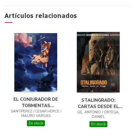
Artículos relacionados
EL CONJURADOR DE
STALINGRADO:
TORMENTAS
CARTAS DESDE EL
SANTIPEREZ / CESAR HERCE /
INTEGRAL VOL. 01
GIL, ANTONIO / ORTEGA,
VOLGA
MAURO VARGAS
DANIEL
En stock
En stock