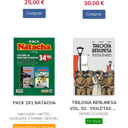
25,00 €
30,00 €
Comprar
Comprar
TRILOGIA BERLINESA
PACK 2X1 NATACHA
VOL. 01 : VIOLETAS DE
PIERRE BOISSERIE
MARZO
WALTHÉRY / MITTÉÏ /
BORGERS, ÉTIENNE / SERON /
En stock
JIDÉHEM, JIDÉHEM
Disponible en 1 semana