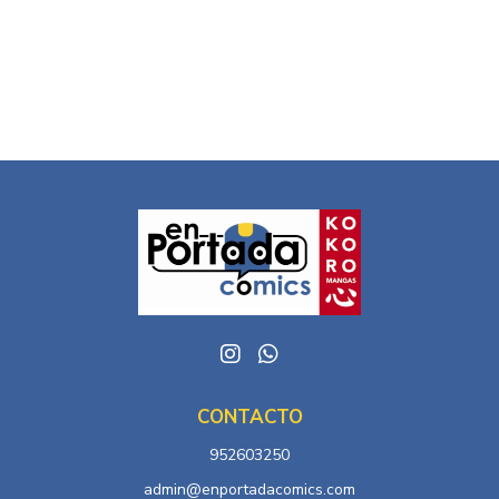
CONTACTO
952603250
admin@enportadacomics.com