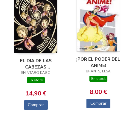
¡POR EL PODER DEL
EL DIA DE LAS
ANIME!
CABEZAS
BRANTS, ELSA
SHINTARO KAGO
VOLADORAS
En stock
En stock
8,00 €
14,90 €
Comprar
Comprar