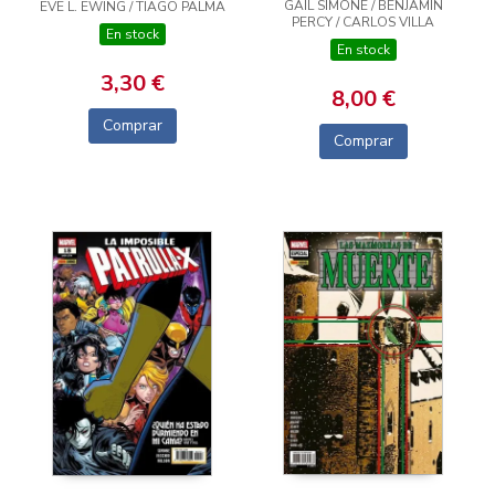
GAIL SIMONE / BENJAMIN
EVE L. EWING / TIAGO PALMA
PERCY / CARLOS VILLA
En stock
En stock
3,30 €
8,00 €
Comprar
Comprar