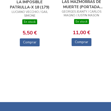
LAS MAZMORRAS DE
LA IMPOSIBLE
MUERTE (PORTADA
PATRULLA-X 18 (179)
GEORGES JEANTY / CARLOS
ALTERNATIVA JORGE
LUCIANO VECCHIO / GAIL
MAGNO / JUSTIN MASON
SIMONE
FORNÉS)
En stock
En stock
11,00 €
5,50 €
Comprar
Comprar