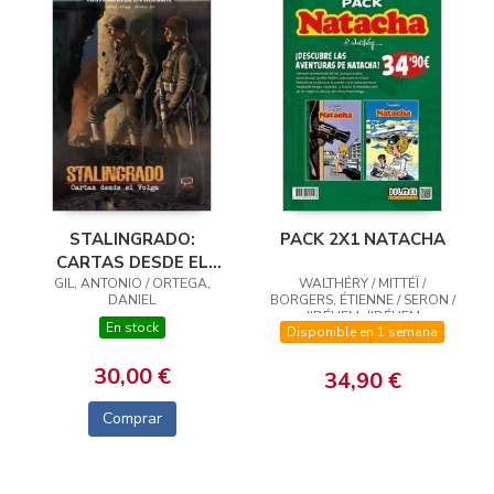
STALINGRADO:
PACK 2X1 NATACHA
CARTAS DESDE EL
GIL, ANTONIO / ORTEGA,
VOLGA
WALTHÉRY / MITTÉÏ /
DANIEL
BORGERS, ÉTIENNE / SERON /
JIDÉHEM, JIDÉHEM
En stock
Disponible en 1 semana
30,00 €
34,90 €
Comprar