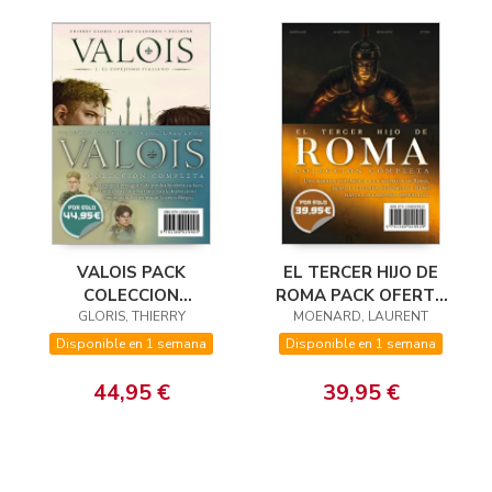
EL TERCER HIJO DE
VALOIS PACK
ROMA PACK OFERTA
COLECCION
MOENARD, LAURENT
COLECCION
GLORIS, THIERRY
COMPLETA
COMPLETA
Disponible en 1 semana
Disponible en 1 semana
39,95 €
44,95 €