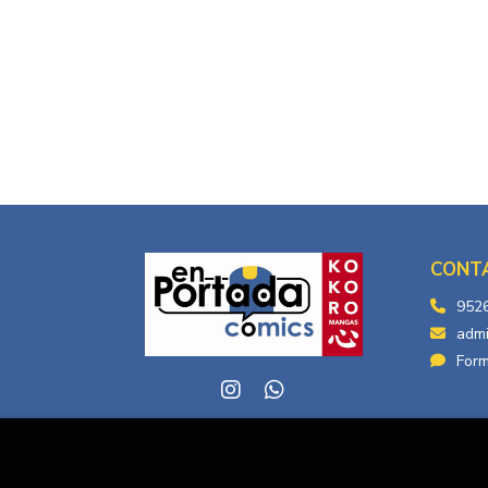
CONT
952
adm
Form
Proyecto financi