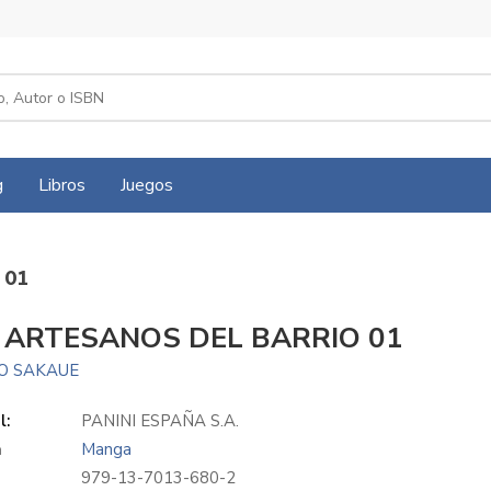
g
Libros
Juegos
 01
 ARTESANOS DEL BARRIO 01
TO SAKAUE
l:
PANINI ESPAÑA S.A.
a
Manga
979-13-7013-680-2