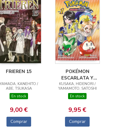
FRIEREN 15
POKÉMON
ESCARLATA Y
YAMADA, KANEHITO /
KUSAKA, HIDENORI /
PURPURA 01
ABE, TSUKASA
YAMAMOTO, SATOSHI
En stock
En stock
9,00 €
9,95 €
Comprar
Comprar