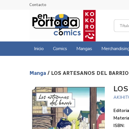
Contacto
Inicio
Comics
Mangas
Merchandisin
Manga
/ LOS ARTESANOS DEL BARRIO
LOS
AKIHI
Editoria
Materi
ISBN: