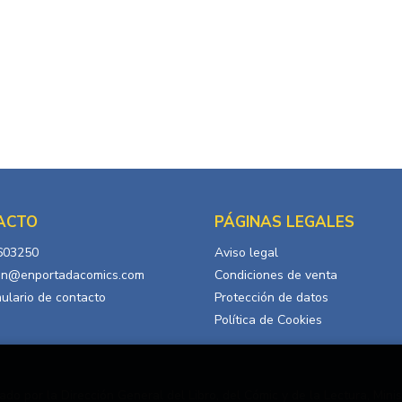
ACTO
PÁGINAS LEGALES
603250
Aviso legal
in@enportadacomics.com
Condiciones de venta
ulario de contacto
Protección de datos
Política de Cookies
ado por la Dirección General del Libro, del Cómic y de la Lectura, Minis