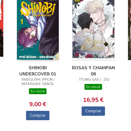
SHINOBI
ROSAS Y CHAMPAN
UNDERCOVER 01
06
TAKEGUSHI, IPPON /
, TTUNG GAE / , ZIG
MITARASHI, SANTA
En stock
En stock
16,95 €
9,00 €
Comprar
Comprar