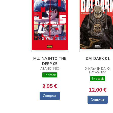
MUJINA INTO THE
DAI DARK 01
DEEP 05
ASANO, INIO
Q-HAYASHIDA, Q-
HAYASHIDA
En stock
En stock
9,95 €
12,00 €
Comprar
Comprar