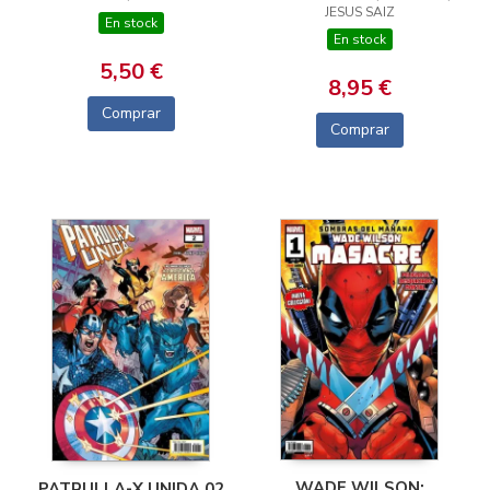
JESUS SAIZ
En stock
En stock
5,50 €
8,95 €
Comprar
Comprar
WADE WILSON:
PATRULLA-X UNIDA 02