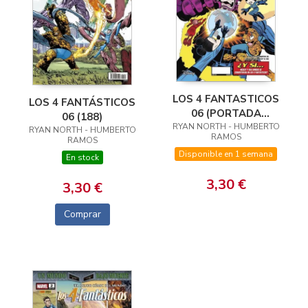
LOS 4 FANTASTICOS
LOS 4 FANTÁSTICOS
06 (PORTADA
06 (188)
ALTERNATIVA DISNEY
RYAN NORTH - HUMBERTO
RYAN NORTH - HUMBERTO
RAMOS
RAMOS
FANTASTIC FOUR 173)
Disponible en 1 semana
En stock
3,30 €
3,30 €
Comprar