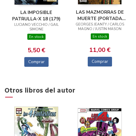
LAS MAZMORRAS DE
LA IMPOSIBLE
MUERTE (PORTADA
PATRULLA-X 18 (179)
GEORGES JEANTY / CARLOS
ALTERNATIVA JORGE
LUCIANO VECCHIO / GAIL
MAGNO / JUSTIN MASON
SIMONE
FORNÉS)
En stock
En stock
11,00 €
5,50 €
Comprar
Comprar
Otros libros del autor