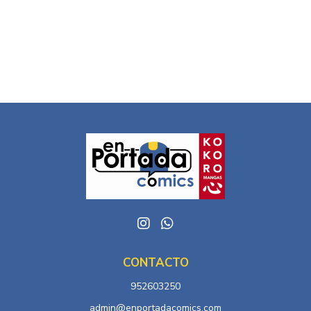
CONTACTO
952603250
admin@enportadacomics.com