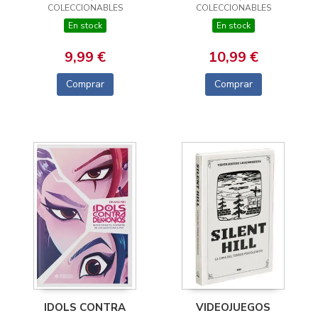
COLECCIONABLES
COLECCIONABLES
LA SAGA DE LUCHA
En stock
En stock
DEFINITIVA
9,99 €
10,99 €
Comprar
Comprar
IDOLS CONTRA
VIDEOJUEGOS