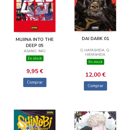
DAI DARK 01
MUJINA INTO THE
DEEP 05
Q-HAYASHIDA, Q-
ASANO, INIO
HAYASHIDA
En stock
En stock
9,95 €
12,00 €
Comprar
Comprar