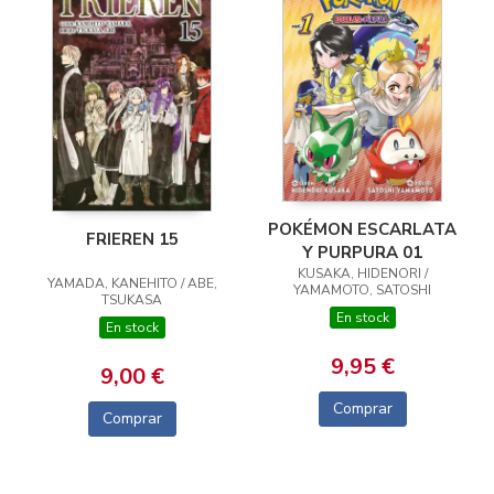
POKÉMON ESCARLATA
FRIEREN 15
Y PURPURA 01
KUSAKA, HIDENORI /
YAMADA, KANEHITO / ABE,
YAMAMOTO, SATOSHI
TSUKASA
En stock
En stock
9,95 €
9,00 €
Comprar
Comprar