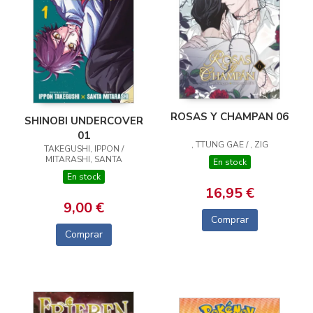
ROSAS Y CHAMPAN 06
SHINOBI UNDERCOVER
01
, TTUNG GAE / , ZIG
TAKEGUSHI, IPPON /
MITARASHI, SANTA
En stock
En stock
16,95 €
9,00 €
Comprar
Comprar