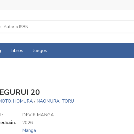
g
Libros
Juegos
EGURUI 20
OTO, HOMURA
NAOMURA, TORU
/
l:
DEVIR MANGA
edición:
2026
a
Manga