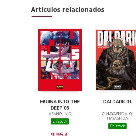
Artículos relacionados
MUJINA INTO THE
DAI DARK 01
DEEP 05
ASANO, INIO
Q-HAYASHIDA, Q-
HAYASHIDA
En stock
En stock
9,95 €