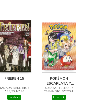
FRIEREN 15
POKÉMON
ESCARLATA Y
YAMADA, KANEHITO /
KUSAKA, HIDENORI /
PURPURA 01
ABE, TSUKASA
YAMAMOTO, SATOSHI
En stock
En stock