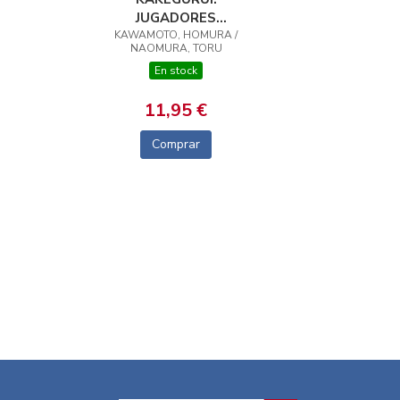
JUGADORES
DEMENTES NUM. 17
KAWAMOTO, HOMURA /
NAOMURA, TORU
En stock
11,95 €
Comprar