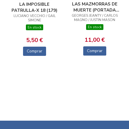
LAS MAZMORRAS DE
LA IMPOSIBLE
MUERTE (PORTADA
PATRULLA-X 18 (179)
GEORGES JEANTY / CARLOS
ALTERNATIVA JORGE
LUCIANO VECCHIO / GAIL
MAGNO / JUSTIN MASON
SIMONE
FORNÉS)
En stock
En stock
11,00 €
5,50 €
Comprar
Comprar