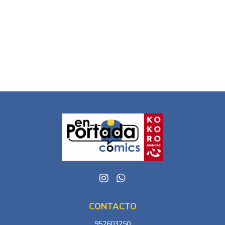
CONTACTO
952603250