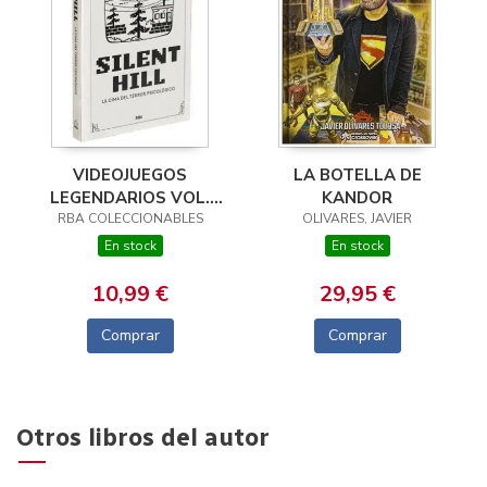
VIDEOJUEGOS
LA BOTELLA DE
LEGENDARIOS VOL.
KANDOR
12: SILENT HILL. LA
RBA COLECCIONABLES
OLIVARES, JAVIER
CIMA DEL TERROR
En stock
En stock
PSICOLÓGICO
10,99 €
29,95 €
Comprar
Comprar
Otros libros del autor