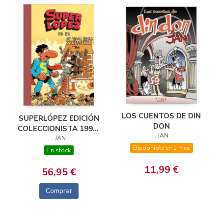
LOS CUENTOS DE DIN
SUPERLÓPEZ EDICIÓN
DON
COLECCIONISTA 1990-
, JAN
1994
, JAN
Disponible en 1 mes
En stock
11,99 €
56,95 €
Comprar