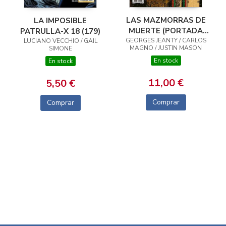
LAS MAZMORRAS DE
LA IMPOSIBLE
MUERTE (PORTADA
PATRULLA-X 18 (179)
GEORGES JEANTY / CARLOS
ALTERNATIVA JORGE
LUCIANO VECCHIO / GAIL
MAGNO / JUSTIN MASON
SIMONE
FORNÉS)
En stock
En stock
11,00 €
5,50 €
Comprar
Comprar