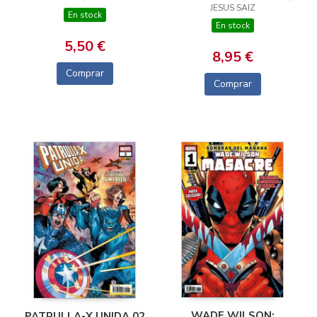
JESUS SAIZ
En stock
En stock
5,50 €
8,95 €
Comprar
Comprar
WADE WILSON:
PATRULLA-X UNIDA 02