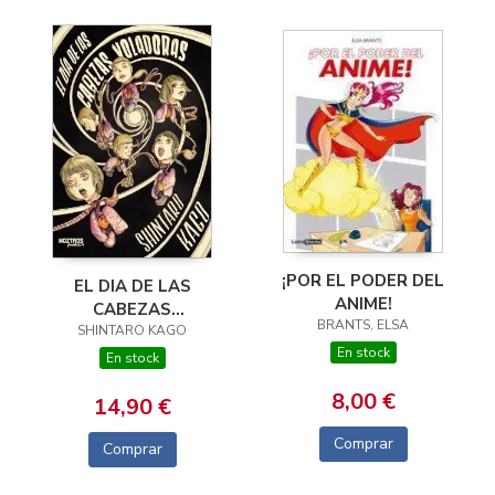
¡POR EL PODER DEL
EL DIA DE LAS
ANIME!
CABEZAS
BRANTS, ELSA
SHINTARO KAGO
VOLADORAS
En stock
En stock
8,00 €
14,90 €
Comprar
Comprar