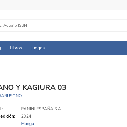
g
Libros
Juegos
ANO Y KAGIURA 03
HARUSONO
l:
PANINI ESPAÑA S.A.
edición:
2024
a
Manga