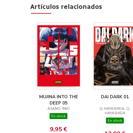
Artículos relacionados
MUJINA INTO THE
DAI DARK 01
DEEP 05
ASANO, INIO
Q-HAYASHIDA, Q-
HAYASHIDA
En stock
En stock
9,95 €