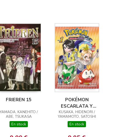
FRIEREN 15
POKÉMON
ESCARLATA Y
YAMADA, KANEHITO /
KUSAKA, HIDENORI /
PURPURA 01
ABE, TSUKASA
YAMAMOTO, SATOSHI
En stock
En stock