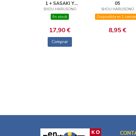
1 + SASAKI Y
05
SHOU HARUSONO
MIYANO 9
SHOU HARUSONO
(PORTADA
En stock
Disponible en 1 sema
ALTERNATIVA)
17,90 €
8,95 €
Comprar
CONT