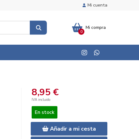
Mi cuenta
Mi compra
0
8,95 €
IVA incluido
En stock
Añadir a mi cesta