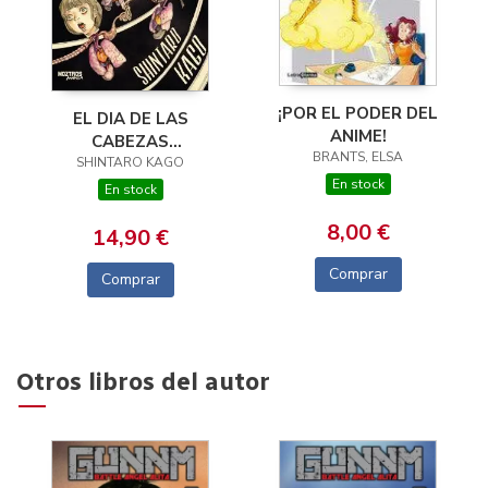
¡POR EL PODER DEL
EL DIA DE LAS
ANIME!
CABEZAS
BRANTS, ELSA
SHINTARO KAGO
VOLADORAS
En stock
En stock
8,00 €
14,90 €
Comprar
Comprar
Otros libros del autor