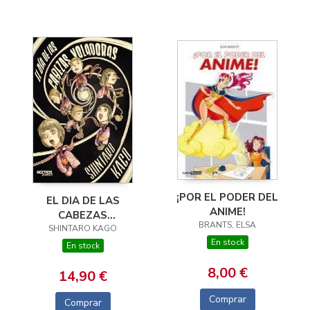
¡POR EL PODER DEL
EL DIA DE LAS
ANIME!
CABEZAS
BRANTS, ELSA
SHINTARO KAGO
VOLADORAS
En stock
En stock
8,00 €
14,90 €
Comprar
Comprar