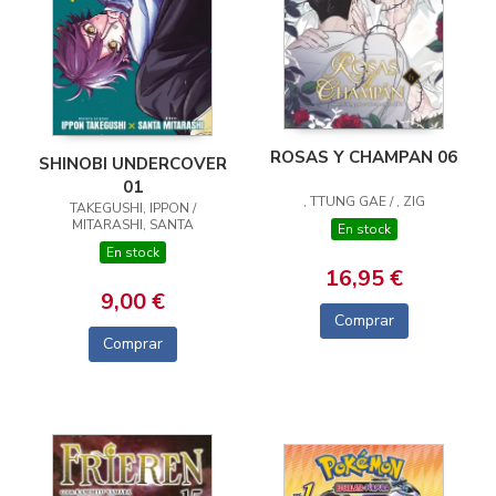
ROSAS Y CHAMPAN 06
SHINOBI UNDERCOVER
01
, TTUNG GAE / , ZIG
TAKEGUSHI, IPPON /
MITARASHI, SANTA
En stock
En stock
16,95 €
9,00 €
Comprar
Comprar