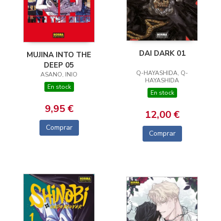
DAI DARK 01
MUJINA INTO THE
DEEP 05
Q-HAYASHIDA, Q-
ASANO, INIO
HAYASHIDA
En stock
En stock
9,95 €
12,00 €
Comprar
Comprar