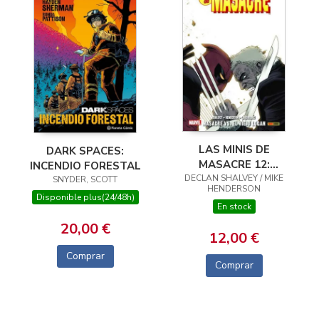
LAS MINIS DE
DARK SPACES:
MASACRE 12:
INCENDIO FORESTAL
MASACRE VS EL VIEJO
DECLAN SHALVEY / MIKE
SNYDER, SCOTT
HENDERSON
LOGAN
Disponible plus(24/48h)
En stock
20,00 €
12,00 €
Comprar
Comprar