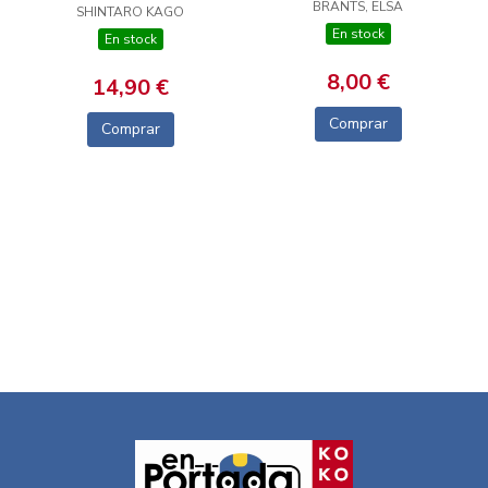
BRANTS, ELSA
SHINTARO KAGO
VOLADORAS
En stock
En stock
8,00 €
14,90 €
Comprar
Comprar