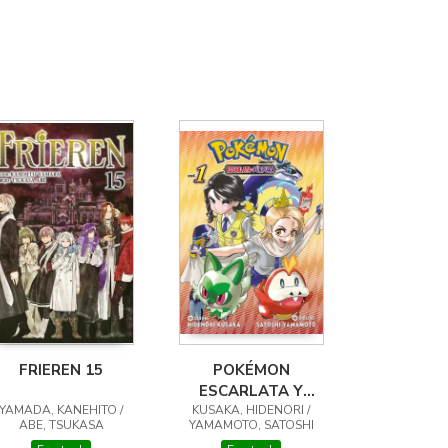
FRIEREN 15
POKÉMON
ESCARLATA Y
YAMADA, KANEHITO /
KUSAKA, HIDENORI /
PURPURA 01
ABE, TSUKASA
YAMAMOTO, SATOSHI