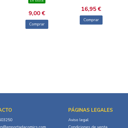
En stock
16,95 €
9,00 €
Comprar
Comprar
ACTO
PÁGINAS LEGALES
603250
Aviso legal
in@enportadacomics.com
Condiciones de venta