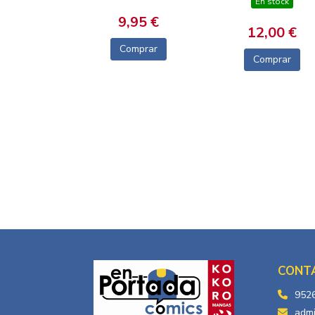
En stock
9,95 €
12,00 €
Comprar
Comprar
CONT
952
adm