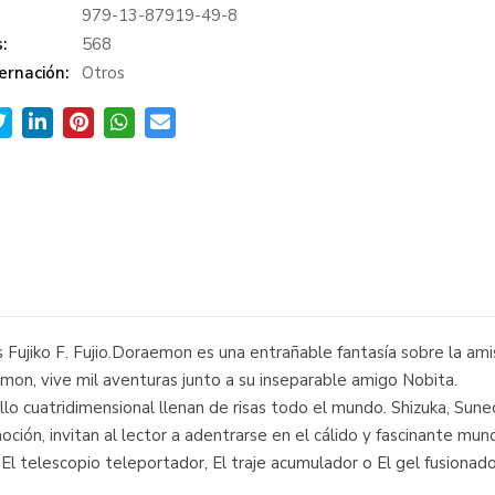
979-13-87919-49-8
:
568
ernación:
Otros
ujiko F. Fujio.Doraemon es una entrañable fantasía sobre la amis
on, vive mil aventuras junto a su inseparable amigo Nobita.
illo cuatridimensional llenan de risas todo el mundo. Shizuka, Sun
ción, invitan al lector a adentrarse en el cálido y fascinante m
 telescopio teleportador, El traje acumulador o El gel fusionador