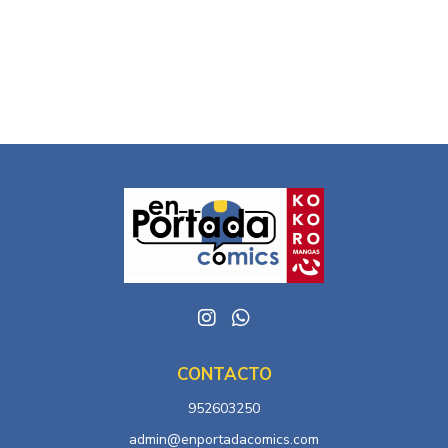
CONTACTO
952603250
admin@enportadacomics.com