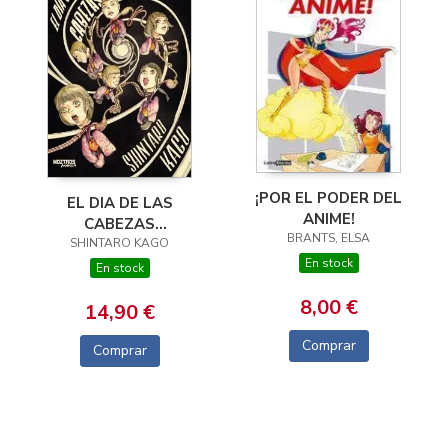
¡POR EL PODER DEL
EL DIA DE LAS
ANIME!
CABEZAS
BRANTS, ELSA
SHINTARO KAGO
VOLADORAS
En stock
En stock
8,00 €
14,90 €
Comprar
Comprar