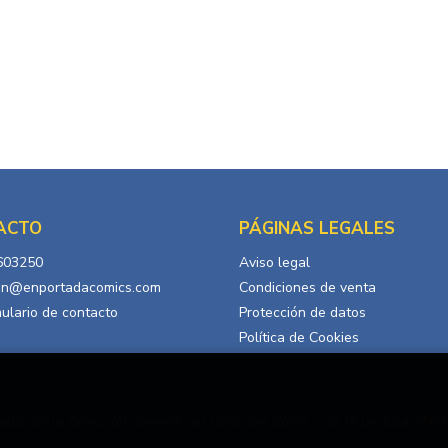
ACTO
PÁGINAS LEGALES
603250
Aviso legal
in@enportadacomics.com
Condiciones de venta
ulario de contacto
Protección de datos
Política de Cookies
ado por la Dirección General del Libro, del Cómic y de la Lectura, Minis