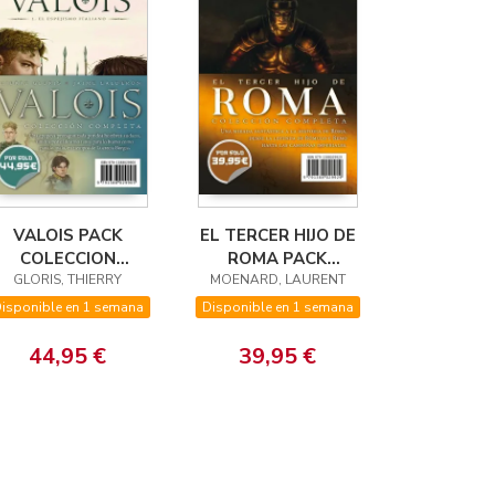
VALOIS PACK
EL TERCER HIJO DE
COLECCION
ROMA PACK
GLORIS, THIERRY
COMPLETA
OFERTA COLECCION
MOENARD, LAURENT
COMPLETA
isponible en 1 semana
Disponible en 1 semana
44,95 €
39,95 €