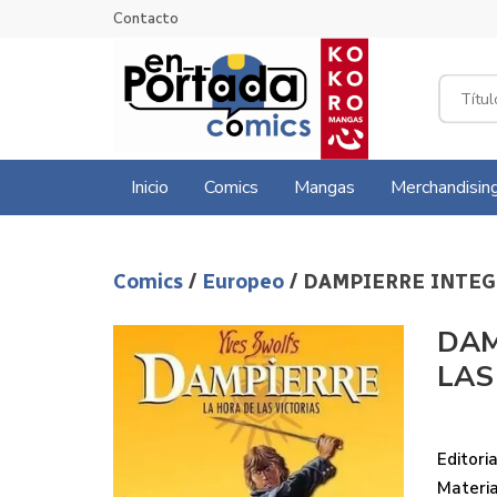
Contacto
Inicio
Comics
Mangas
Merchandisin
Comics
/
Europeo
/ DAMPIERRE INTEG
DAM
LAS
Editoria
Materi