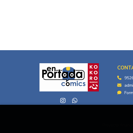
CONT
952
adm
Form
Proyecto financi