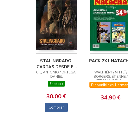
STALINGRADO:
PACK 2X1 NATAC
CARTAS DESDE EL
GIL, ANTONIO / ORTEGA,
VOLGA
WALTHÉRY / MITTÉÏ /
DANIEL
BORGERS, ÉTIENNE /
SERON / JIDÉHEM,
En stock
Disponible en 1 sema
JIDÉHEM
30,00 €
34,90 €
Comprar