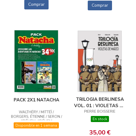
Comprar
Comprar
TRILOGIA BERLINESA
PACK 2X1 NATACHA
VOL. 01 : VIOLETAS DE
PIERRE BOISSERIE
MARZO
WALTHÉRY / MITTÉÏ /
BORGERS, ÉTIENNE / SERON /
En stock
JIDÉHEM, JIDÉHEM
Disponible en 1 semana
35,00 €