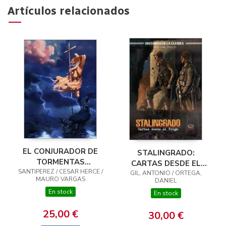
Artículos relacionados
EL CONJURADOR DE
STALINGRADO:
TORMENTAS
CARTAS DESDE EL
SANTIPEREZ / CESAR HERCE /
INTEGRAL VOL. 01
GIL, ANTONIO / ORTEGA,
VOLGA
MAURO VARGAS
DANIEL
En stock
En stock
25,00 €
30,00 €