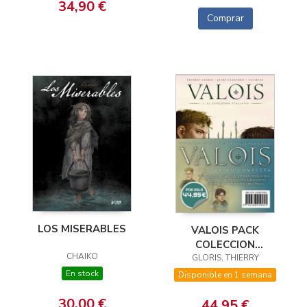
34,90 €
Comprar
LOS MISERABLES
VALOIS PACK
COLECCION
CHAIKO
GLORIS, THIERRY
COMPLETA
En stock
Disponible en 1 semana
30,00 €
44,95 €