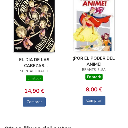
¡POR EL PODER DEL
EL DIA DE LAS
ANIME!
CABEZAS
BRANTS, ELSA
SHINTARO KAGO
VOLADORAS
En stock
En stock
8,00 €
14,90 €
Comprar
Comprar