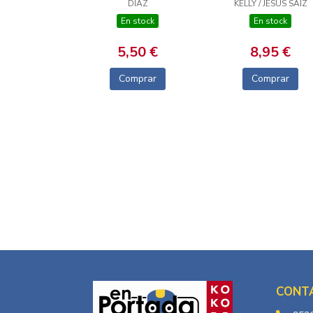
DIAZ
KELLY / JESUS SAIZ
En stock
En stock
5,50 €
8,95 €
Comprar
Comprar
CONT