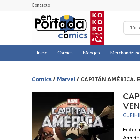
Contacto
Inicio
Comics
Mangas
Merchandisin
Comics
/
Marvel
/ CAPITÁN AMÉRICA.
CAP
VE
GURIHI
Editoria
Año de 