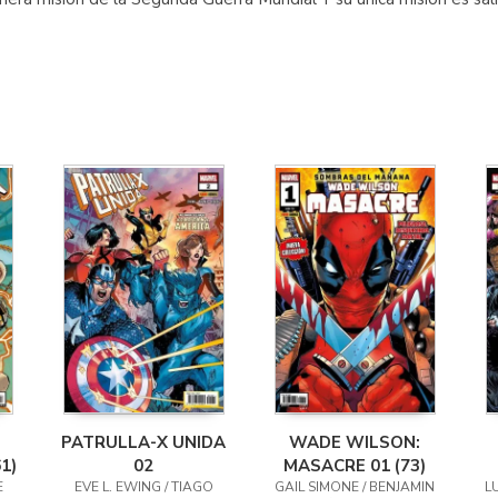
PATRULLA-X UNIDA
WADE WILSON:
1)
02
MASACRE 01 (73)
E
EVE L. EWING / TIAGO
GAIL SIMONE / BENJAMIN
L