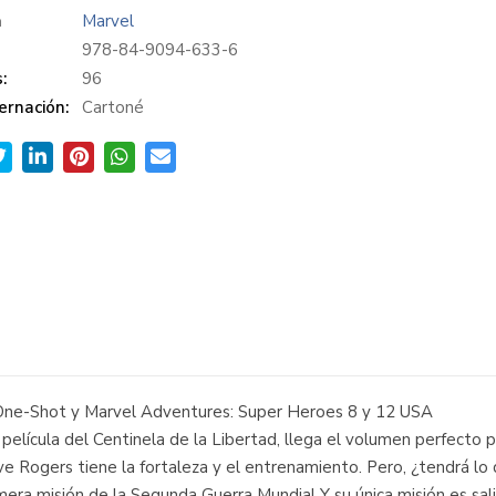
a
Marvel
978-84-9094-633-6
:
96
ernación:
Cartoné
 One-Shot y Marvel Adventures: Super Heroes 8 y 12 USA
película del Centinela de la Libertad, llega el volumen perfecto p
ve Rogers tiene la fortaleza y el entrenamiento. Pero, ¿tendrá lo
ra misión de la Segunda Guerra Mundial Y su única misión es salir