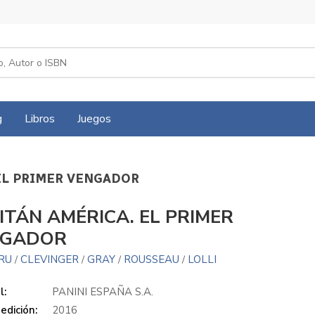
g
Libros
Juegos
 EL PRIMER VENGADOR
ITÁN AMÉRICA. EL PRIMER
NGADOR
RU
CLEVINGER
GRAY
ROUSSEAU
LOLLI
/
/
/
/
l:
PANINI ESPAÑA S.A.
edición:
2016