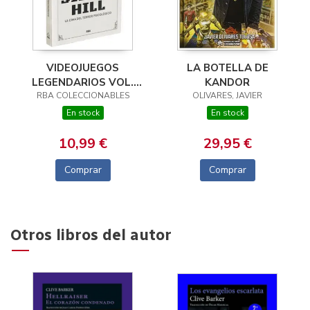
VIDEOJUEGOS
LA BOTELLA DE
LEGENDARIOS VOL.
KANDOR
12: SILENT HILL. LA
RBA COLECCIONABLES
OLIVARES, JAVIER
CIMA DEL TERROR
En stock
En stock
PSICOLÓGICO
10,99 €
29,95 €
Comprar
Comprar
Otros libros del autor