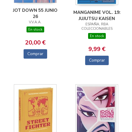
JOT DOWN 55 JUNIO
MANGANIME VOL. 19:
26
JUJUTSU KAISEN
V.V.A.A.
ESPAÑA, RBA
COLECCIONABLES
En stock
En stock
20,00 €
9,99 €
Comprar
Comprar