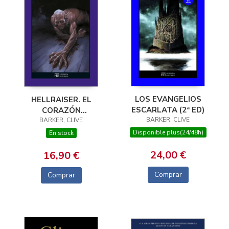
LOS EVANGELIOS
HELLRAISER. EL
ESCARLATA (2ª ED)
CORAZÓN
BARKER, CLIVE
CONDENADO (2ªED)
BARKER, CLIVE
Disponible plus(24/48h)
En stock
24,00 €
16,90 €
Comprar
Comprar