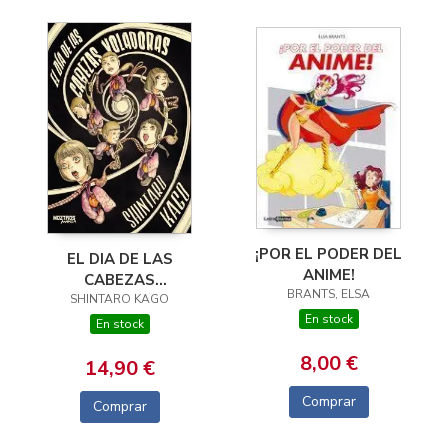
¡POR EL PODER DEL
EL DIA DE LAS
ANIME!
CABEZAS
BRANTS, ELSA
SHINTARO KAGO
VOLADORAS
En stock
En stock
8,00 €
14,90 €
Comprar
Comprar