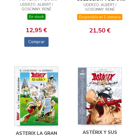
UDERZO, ALBERT /
NORMANDOS
ASTERIX GLADIADOR
UDERZO, ALBERT /
GOSCINNY, RENÉ
GOSCINNY, RENÉ
En stock
Disponible en 1 semana
12,95 €
21,50 €
Comprar
ASTÉRIX Y SUS
ASTERIX LA GRAN