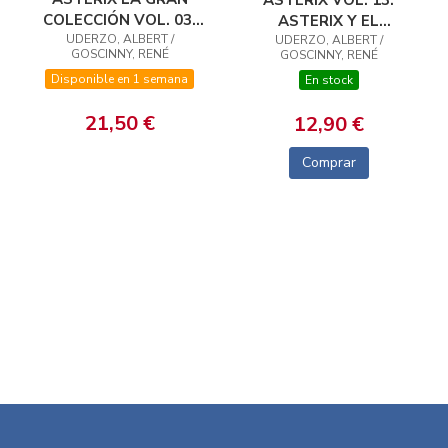
COLECCIÓN VOL. 03:
ASTERIX Y EL
ASTERIX Y LOS
UDERZO, ALBERT /
UDERZO, ALBERT /
CALDERO
GOSCINNY, RENÉ
GOSCINNY, RENÉ
GODOS
Disponible en 1 semana
En stock
21,50 €
12,90 €
Comprar