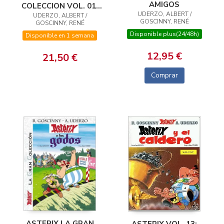
AMIGOS
COLECCION VOL. 01:
UDERZO, ALBERT /
UDERZO, ALBERT /
EL GALO
GOSCINNY, RENÉ
GOSCINNY, RENÉ
Disponible plus(24/48h)
Disponible en 1 semana
12,95 €
21,50 €
Comprar
ASTERIX LA GRAN
ASTERIX VOL. 13: