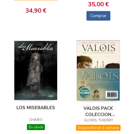
35,00 €
34,90 €
Comprar
LOS MISERABLES
VALOIS PACK
COLECCION
CHAIKO
GLORIS, THIERRY
COMPLETA
En stock
Disponible en 1 semana