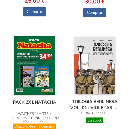
25,00 €
30,00 €
Comprar
Comprar
TRILOGIA BERLINESA
PACK 2X1 NATACHA
VOL. 01 : VIOLETAS DE
PIERRE BOISSERIE
MARZO
WALTHÉRY / MITTÉÏ /
BORGERS, ÉTIENNE / SERON /
En stock
JIDÉHEM, JIDÉHEM
Disponible en 1 semana