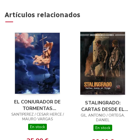
Artículos relacionados
EL CONJURADOR DE
STALINGRADO:
TORMENTAS
CARTAS DESDE EL
SANTIPEREZ / CESAR HERCE /
INTEGRAL VOL. 01
GIL, ANTONIO / ORTEGA,
VOLGA
MAURO VARGAS
DANIEL
En stock
En stock