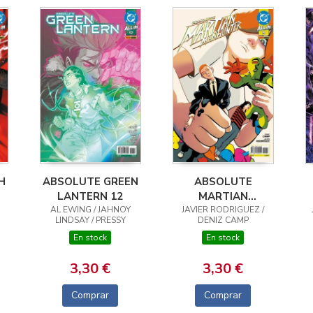
H
ABSOLUTE GREEN
ABSOLUTE
LANTERN 12
MARTIAN
AL EWING / JAHNOY
JAVIER RODRIGUEZ /
MANHUNTER 09
LINDSAY / PRESSY
DENIZ CAMP
En stock
En stock
3,30 €
3,30 €
Comprar
Comprar