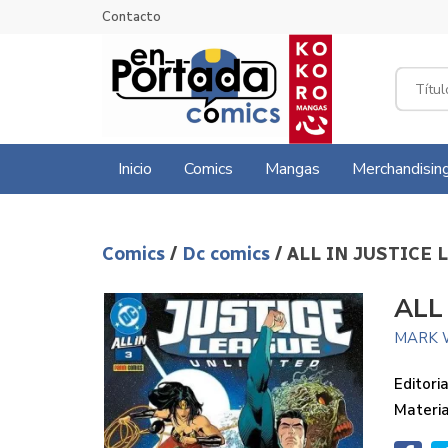
Contacto
Inicio
Comics
Mangas
Merchandisin
Comics
/
Dc comics
/ ALL IN JUSTICE
ALL
MARK 
Editoria
Materi