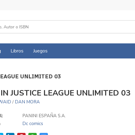
g
Libros
Juegos
 LEAGUE UNLIMITED 03
 IN JUSTICE LEAGUE UNLIMITED 03
WAID
DAN MORA
/
l:
PANINI ESPAÑA S.A.
a
Dc comics