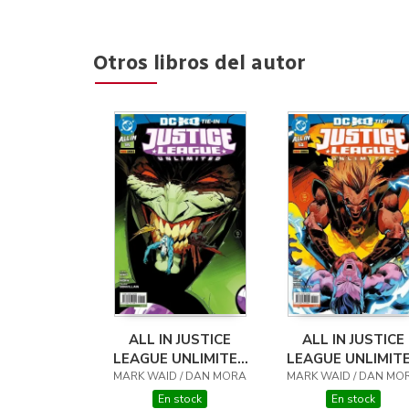
Otros libros del autor
ALL IN JUSTICE
ALL IN JUSTICE
LEAGUE UNLIMITED
LEAGUE UNLIMIT
MARK WAID / DAN MORA
16
MARK WAID / DAN MO
14 ( DC K.O. TIE-I
En stock
En stock