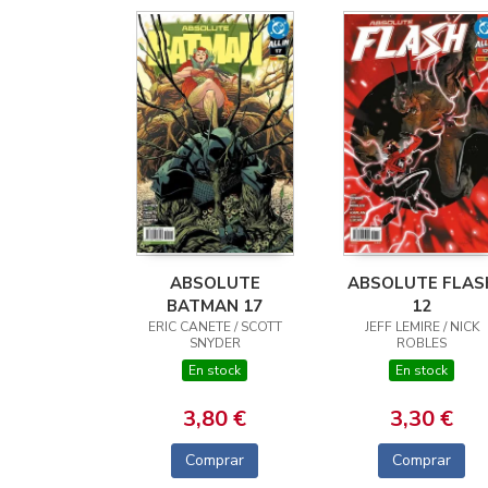
ABSOLUTE
ABSOLUTE FLAS
BATMAN 17
12
ERIC CANETE / SCOTT
JEFF LEMIRE / NICK
SNYDER
ROBLES
En stock
En stock
3,80 €
3,30 €
Comprar
Comprar