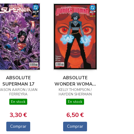
ABSOLUTE
ABSOLUTE
SUPERMAN 17
WONDER WOMAN
JASON AARON / JUAN
KELLY THOMPSON /
17
FERREYRA
HAYDEN SHERMAN
En stock
En stock
3,30 €
6,50 €
Comprar
Comprar