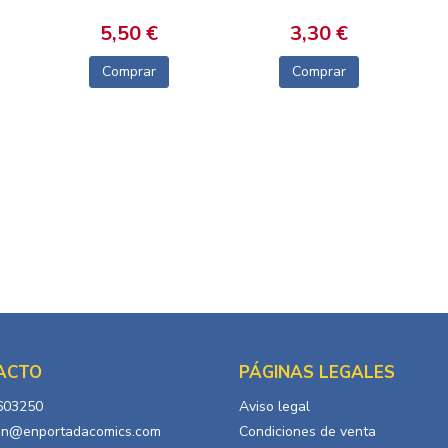
5,50 €
3,30 €
Comprar
Comprar
ACTO
PÁGINAS LEGALES
603250
Aviso legal
in@enportadacomics.com
Condiciones de venta