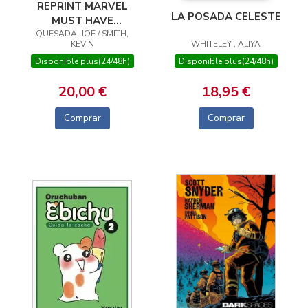
REPRINT MARVEL
LA POSADA CELESTE
MUST HAVE
DAREDEVIL: DIABLO
QUESADA, JOE / SMITH,
KEVIN
WHITELEY , ALIYA
GUARDIÁN
Disponible plus(24/48h)
Disponible plus(24/48h)
20,00 €
18,95 €
Comprar
Comprar