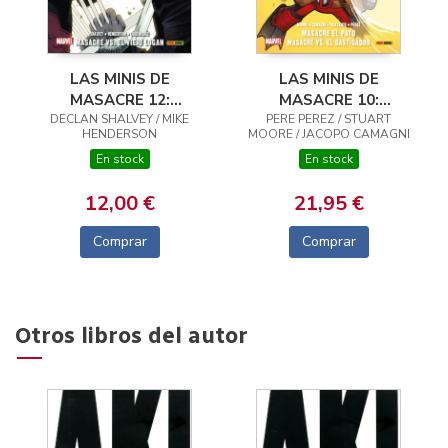
LAS MINIS DE
LAS MINIS DE
MASACRE 12:
MASACRE 10:
MASACRE VS EL VIEJO
DECLAN SHALVEY / MIKE
MASACRE EL PATO /
PERE PEREZ / STUART
HENDERSON
MOORE / JACOPO CAMAGNI
LOGAN
MASACRE
En stock
En stock
12,00 €
21,95 €
Comprar
Comprar
Otros libros del autor