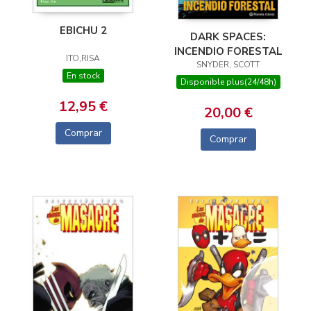
EBICHU 2
DARK SPACES:
INCENDIO FORESTAL
ITO,RISA
SNYDER, SCOTT
En stock
Disponible plus(24/48h)
12,95 €
20,00 €
Comprar
Comprar