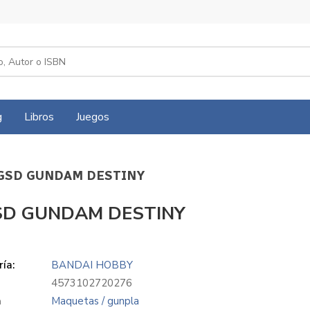
g
Libros
Juegos
MGSD GUNDAM DESTINY
D GUNDAM DESTINY
ía:
BANDAI HOBBY
4573102720276
a
Maquetas / gunpla