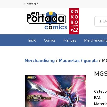
Contacto
Inicio
Comics
Mangas
Merchandisin
Merchandising
/
Maquetas / gunpla
/ 
MGS
Categor
EAN:
Materi