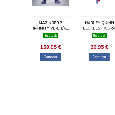
MAZINGER Z
HARLEY QUINN
INFINITY VER. 1/60
BLOKEES FIGUR
SCALE MODEL
CHAMPION CLAS
En stock
En stock
BANDAI NAMCO
DC 04
159,95 €
26,95 €
Comprar
Comprar