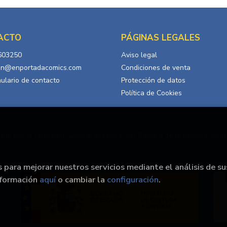
ACTO
PÁGINAS LEGALES
603250
Aviso legal
in@enportadacomics.com
Condiciones de venta
ulario de contacto
Protección de datos
Política de Cookies
ado por la Dirección General del Libro, del Cómic y de la Lectura, Minis
s para mejorar nuestros servicios mediante el análisis de su
nformación
aquí
o cambiar la
configuración
.